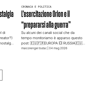
CRONACA E POLITICA
ostalgia
L’esercitazione Orion e il
“prepararsi alla guerra”
l di
Su alcuni dei canali social che da
reator?)
tempo monitoriamo è apparso questo
nostalgia
post: 🇪🇺🇫🇷EUROPA 💥 RUSSIA🇪🇺
i casi non
🇫🇷 💥L’Europa si sta preparando alla
maicolengel butac
| 04 mag 2026
o la lira
guerra con la Russia: a Macron
e quindi
verranno mostrate battaglie con
 su
ipotetici russi, – Le Monde. 🚨
sante
L’avversario ipotetico delle forze
 […]
combinate di Francia e di altri 20 paesi
che partecipano alle esercitazioni
militari “Orion” […]