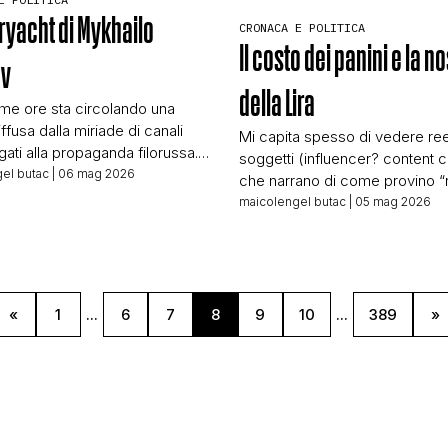
eryacht di Mykhailo
CRONACA E POLITICA
CONTATTI
Il costo dei panini e la n
ov
della Lira
time ore sta circolando una
CHI SIAMO
iffusa dalla miriade di canali
Mi capita spesso di vedere ree
gati alla propaganda filorussa.
soggetti (influencer? content c
vete segnalata sulla pagina
el butac
| 06 mag 2026
che narrano di come provino “
 La Russia non è il mio
delle lire”, soggetti che in molt
maicolengel butac
| 05 mag 2026
Che la diffonde con questo
hanno l’età per poter aver vissut
sso in mare: la moglie del
“in tutto il suo splendore” e ch
nistro della Difesa ucraino
stanno realizzando contenuti o
 un superyacht da 26 milioni di
commissione (sarebbe interes
capire pagati da chi) o perché
«
1
...
6
7
8
9
10
...
389
»