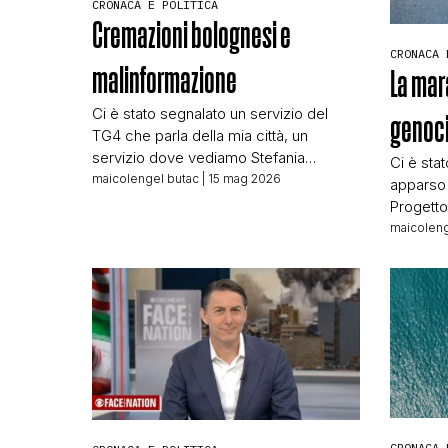
CRONACA E POLITICA
Cremazioni bolognesi e
CRONACA 
malinformazione
La mara
Ci è stato segnalato un servizio del
genoci
TG4 che parla della mia città, un
servizio dove vediamo Stefania
Ci è sta
Cavallaro, vicedirettore del TG4,
maicolengel butac
| 15 mag 2026
apparso s
intervistare Galeazzo Bignami,
Progetto
capogruppo alla Camera di Fratelli
racconta
maicoleng
d’Italia. Il servizio comincia con
una dell
l’immagine che vedete in testa
È una pa
all’articolo: Cavallaro, Bignami e sullo
un’idea 
sfondo sullo schermo dello studio
eravamo 
un’immagine del sindaco Matteo
tipo di 
Lepore. […]
Siamo ri
CRONACA 