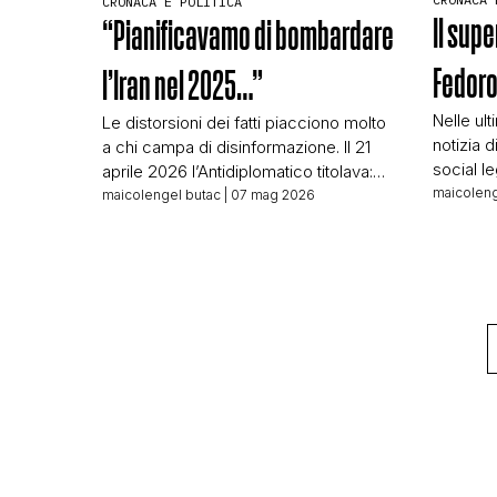
CRONACA E POLITICA
Il sup
“Pianificavamo di bombardare
Fedor
l’Iran nel 2025…”
Nelle ul
Le distorsioni dei fatti piacciono molto
notizia d
a chi campa di disinformazione. Il 21
social le
aprile 2026 l’Antidiplomatico titolava:
A noi l’a
maicoleng
Caitlin Johnstone – L’ex consigliere di
maicolengel butac
| 07 mag 2026
Facebook
Biden confessa: “Pianificavamo di
nemico. 
bombardare l’Iran nel 2025”. Il piano
post: Lu
bipartisan per la guerra totale L’articolo
nuovo mi
non è altro che la traduzione parola per
acquista
parola di un altro articolo firmato da
[…]
Caitlin […]