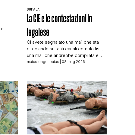
BUFALA
La CIE e le contestazioni in
te
legalese
Ci avete segnalato una mail che sta
ta porta
circolando su tanti canali complottisti,
N
espressa
una mail che andrebbe compilata e
video
spedita ai Servizi demografici del
maicolengel butac
| 08 mag 2026
collabora
Comune di residenza, questa mail: PER
ovare
IL COMUNE: Oggetto: Diffida e richiesta
usso
di chiarimenti in merito alla validità della
carta d’identità cartacea e all’obbligo di
transizione alla CIE. Al Sindaco del
Comune […]