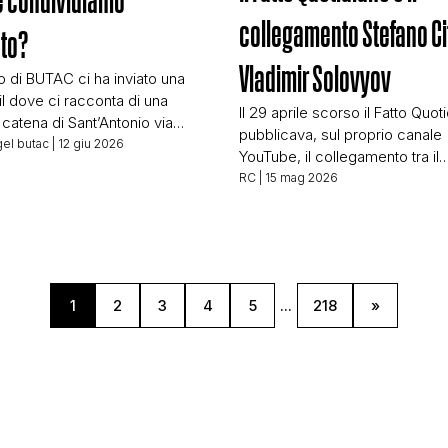
 condividiamo
collegamento Stefano Ci
to?
CONTATTI
Vladimir Solovyov
 di BUTAC ci ha inviato una
il dove ci racconta di una
Il 29 aprile scorso il Fatto Quot
CHI SIAMO
 catena di Sant’Antonio via
pubblicava, sul proprio canale
 che circola in Germania.
el butac
| 12 giu 2026
YouTube, il collegamento tra il
è scafato, non gli serve che
giornalista Stefano Citati e il c
RC
| 15 mag 2026
o la catena, ha già trovato chi
televisivo russo Vladimir Solo
fatto in tedesco. Ma nella sua
pochi giorni prima aveva insulta
il ha posto una domanda
diretta televisiva la presidente 
ante a […]
Consiglio Giorgia Meloni. Alcun
definita “intervista”, parola che
1
2
3
4
5
...
218
»
appare del tutto inappropriata 
descrivere quanto avvenuto [