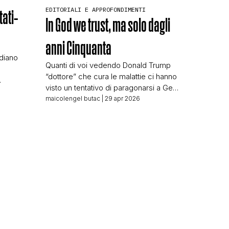
EDITORIALI E APPROFONDIMENTI
tati-
In God we trust, ma solo dagli
anni Cinquanta
idiano
Quanti di voi vedendo Donald Trump
“dottore” che cura le malattie ci hanno
visto un tentativo di paragonarsi a Gesù
onduttore
Cristo? Direi molti, e non solo in Italia,
maicolengel butac
| 29 apr 2026
vyov, che
ma in tutto il mondo. Ed è lo stesso
to in
Trump a parlare di religione molto più
del
spesso di quanto non facessero la
i l’hanno
maggioranza dei suoi predecessori,
 a noi
specie […]
per
…]