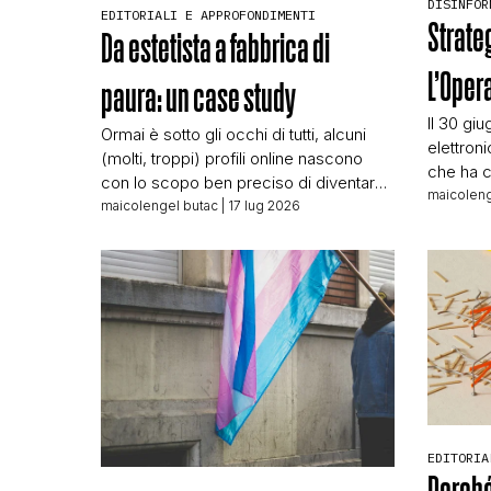
DISINFOR
EDITORIALI E APPROFONDIMENTI
Strateg
Da estetista a fabbrica di
L’Oper
paura: un case study
Il 30 giu
Ormai è sotto gli occhi di tutti, alcuni
elettron
(molti, troppi) profili online nascono
che ha 
con lo scopo ben preciso di diventare
conosce
maicoleng
organi di propaganda e
maicolengel butac
| 17 lug 2026
responsa
disinformazione. Molti sono bot
per T-On
telecomandati da centrali “della
larga di
disinformazione”, ma proprio per
giornali
questo sono facili da individuare e
lavoro mo
hanno un seguito di follower spesso e
vedere 
volentieri gonfiato artificialmente,
ovvero sono lì, […]
EDITORIA