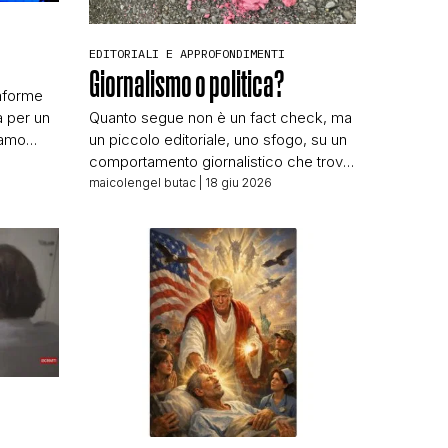
EDITORIALI E APPROFONDIMENTI
Giornalismo o politica?
taforme
à per un
Quanto segue non è un fact check, ma
iamo
un piccolo editoriale, uno sfogo, su un
figlie”
comportamento giornalistico che trovo
N
ontrato
inammissibile, e che andrebbe
maicolengel butac
| 18 giu 2026
sanzionato dall’Ordine dei Giornalisti –
se fosse un Ordine di una qualche
zo
utilità. Indagando una notizia che ci era
anno a
stata segnalata ho dovuto fare una
la sua
ricerca su un nome e cognome, autore
[…]