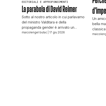
Perché
EDITORIALI E APPROFONDIMENTI
La parabola di David Reimer
d’impe
Sotto al nostro articolo in cui parlavamo
Un amico
del ministro Valditara e della
bella ma
propaganda gender è arrivato un
classica
commento che mi ha convinto della
maicolengel butac
| 17 giu 2026
WhatsApp
maicoleng
necessità di un articolo su una storia
L’amico 
che, a distanza di anni – ed
smentiam
evidentemente per disinformare –
l’ha già 
riesce ancora a essere usato nel
bella ma
dibattito sull’identità di genere; il
interess
problema è che […]