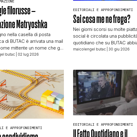
MAZIONE
ie filorusse –
STORIA E CITAZIONI
EDITORIALI E APPROFONDIMENTI
Sai cosa me ne frega?
azione Matryoshka
Nei giorni scorsi su molte piat
INTRATTENIMENTO
gno nella casella di posta
social è circolata una pubblicit
ica di BUTAC è arrivata una mail
quotidiano che su BUTAC abb
come mittente un nome che già
incrociato più volte. Pubblicità “
maicolengel butac
| 30 giu 2026
vo: Lars Wienand,
el butac
| 02 lug 2026
COMPLOTTI, LEGGENDE URBANE ED EVERGREE
del grandissimo successo risc
bile editoriale delle verifiche
dal crowdfunding fatto da quel
line, testata tedesca online di
quotidiano, raccolta fondi che
ffusione. Wienand è un ottimo
quest’anno ha superato il mez
EDITORIALI
sta che in buona parte fa un
milione di euro che permetter
lto simile al nostro, quindi
quella testata di continuare nel
[…]
crescita. In […]
TRUFFE E SOCIAL NETWORK
EDITORIALI E APPROFONDIMENTI
CLIMA ED ENERGIA
LI E APPROFONDIMENTI
Il Fatto Quotidiano e il