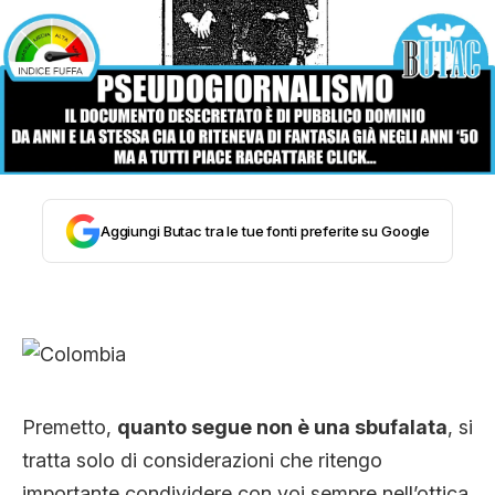
STORIA E CITAZIONI
INTRATTENIMENTO
COMPLOTTI, LEGGENDE URBANE ED
Aggiungi Butac tra le tue fonti preferite su Google
EVERGREEN
EDITORIALI
Premetto,
quanto segue non è una sbufalata
, si
TRUFFE E SOCIAL NETWORK
tratta solo di considerazioni che ritengo
importante condividere con voi sempre nell’ottica