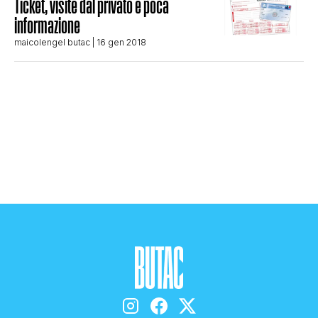
Ticket, visite dal privato e poca
STORIA E CITAZIONI
informazione
maicolengel butac
| 16 gen 2018
INTRATTENIMENTO
COMPLOTTI, LEGGENDE URBANE ED
EVERGREEN
EDITORIALI
TRUFFE E SOCIAL NETWORK