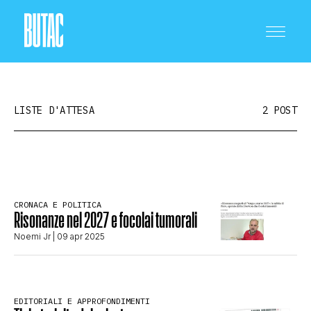
LISTE D'ATTESA
2 POST
CRONACA E POLITICA
CRONACA E POLITICA
Risonanze nel 2027 e focolai tumorali
SCIENZA E TECNOLOGIA
Noemi Jr
| 09 apr 2025
SALUTE E MEDICINA
EDITORIALI E APPROFONDIMENTI