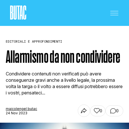
EDITORIALI E APPROFONDIMENTI
Allarmismo da non condividere
CRONACA E POLITICA
Condividere contenuti non verificati può avere
conseguenze gravi anche a livello legale, la prossima
volta la targa o il volto a essere diffusi potrebbero essere
i vostri, pensateci...
SCIENZA E TECNOLOGIA
maicolengel butac
0
0
24 Nov 2023
SALUTE E MEDICINA