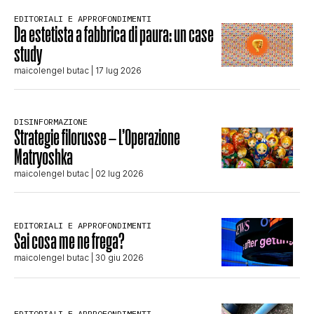
EDITORIALI E APPROFONDIMENTI
Da estetista a fabbrica di paura: un case
study
maicolengel butac
| 17 lug 2026
DISINFORMAZIONE
Strategie filorusse – L’Operazione
Matryoshka
maicolengel butac
| 02 lug 2026
EDITORIALI E APPROFONDIMENTI
Sai cosa me ne frega?
maicolengel butac
| 30 giu 2026
EDITORIALI E APPROFONDIMENTI