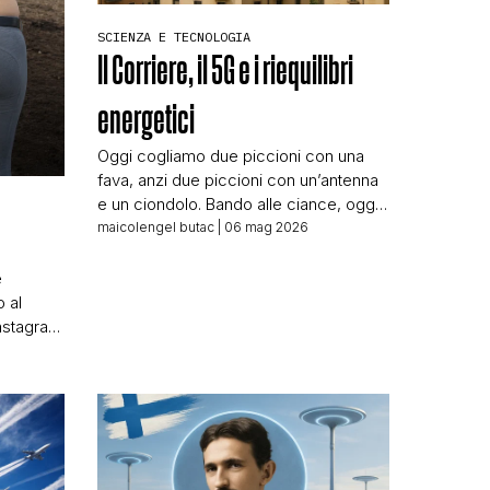
SCIENZA E TECNOLOGIA
Il Corriere, il 5G e i riequilibri
energetici
Oggi cogliamo due piccioni con una
fava, anzi due piccioni con un’antenna
N
e un ciondolo. Bando alle ciance, oggi
(ri)parliamo di 5G e lo facciamo grazie
maicolengel butac
| 06 mag 2026
a due segnalazioni scollegate fra loro
che abbiamo ricevuto in questi giorni.
e
La prima e più importante riguarda un
o al
articolo apparso sul Corriere della Sera
Instagram
edizione di Brescia, dal […]
rismi
è questo:
 testo: É
paura
e era una