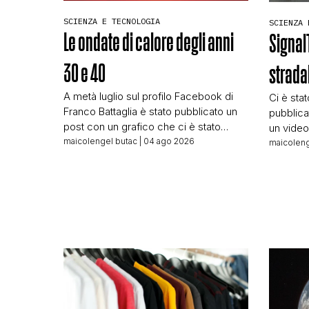
SCIENZA E TECNOLOGIA
SCIENZA 
Le ondate di calore degli anni
Signal
30 e 40
stradal
A metà luglio sul profilo Facebook di
Ci è sta
Franco Battaglia è stato pubblicato un
pubblica
post con un grafico che ci è stato
un video
segnalato per delle verifiche. Post e
maicolengel butac
| 04 ago 2026
che parla
maicoleng
grafico li trovate qui sotto: Il grafico è
question
vero, come dimostrano le fonti che
STRADAL
sono riportate in piccolo subito sotto. Il
senza t
problema difatti non è il grafico in […]
TRACE! L
sperando
che lo y