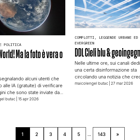
CONTATTI
CHI SIAMO
COMPLOTTI, LEGGENDE URBANE ED
EVERGREEN
E POLITICA
DDL Cieli blu & geoingeg
World! Ma la foto è vera o
Nelle ultime ore, sui canali dedi
una certa disinformazione sta
circolando una notizia che cr
 segnalando alcuni utenti che
sia interessante riportare (e tra
maicolengel butac
| 27 mar 2026
alle IA (gratuite) di verificare
su BUTAC. Il 23 marzo 2026, s
ini che sono state inviate da
Telecolor è stato trasmesso un
II – evidentemente troppi
el butac
| 15 apr 2026
dal titolo: IL MARESCIALLO NU
on credono ad allunaggio e
SPIEGA IL DDL “CIELI BLU”: S
llo spazio. Nulla che ci
GEOINGEGNERIA IN ITALIA SI tra
a, poiché negli anni ci siamo
una proposta […]
ccupare più volte della materia,
azie ai contenuti di amici
1
2
3
4
5
...
143
»