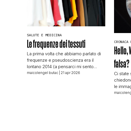
SALUTE E MEDICINA
Le frequenze dei tessuti
CRONACA 
Hello, 
La prima volta che abbiamo parlato di
frequenze e pseudoscienza era il
falsa?
lontano 2014 (a pensarci mi sento
vecchio: dodici anni fa!), mentre l’ultima
maicolengel butac
| 21 apr 2026
Ci state
volta che ce ne siamo occupati era
chiedono 
subito prima che scoppiasse la
le immag
pandemia. Ci risiamo, perché chi
Artemis 
maicoleng
campa sulla diffusione della
ancora n
pseudoscienza non si fa fregare e ne
viaggi ne
inventa sempre una […]
sorprend
dovuti o
anche gr