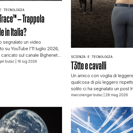
STORIA E CITAZIONI
E TECNOLOGIA
Trace™ – Trappola
e in Italia?
INTRATTENIMENTO
to segnalato un video
to su YouTube l’11 luglio 2026,
COMPLOTTI, LEGGENDE URBANE ED EVERGREE
 caricato sul canale Bighenet
SCIENZA E TECNOLOGIA
 di sicurezza online. Il video in
el butac
| 16 lug 2026
T3tte e cavalli
e s’intitola: NUOVA TRAPPOLA
E: Ecco come ti tracciano
Un amico con voglia di legger
EDITORIALI
arga! ATTENZIONE ai SIGNAL
qualcosa di più leggero rispett
o potete vedere tutto,
solito ci ha segnalato un post 
 che non soffriate ogni volta
che, a suo avviso, presenta i c
maicolengel butac
| 28 mag 2026
TRUFFE E SOCIAL NETWORK
outuber dice […]
della bufala. Il post Instagram 
E nella didascalia riporta questo
realmente cosi i cavalli hanno 
delle t3tte umane , inizialment
CLIMA ED ENERGIA
teoria spopolata […]