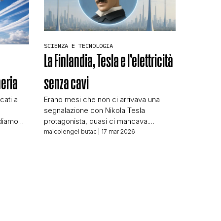
SCIENZA E TECNOLOGIA
La Finlandia, Tesla e l’elettricità
senza cavi
neria
Erano mesi che non ci arrivava una
cati a
segnalazione con Nikola Tesla
protagonista, quasi ci mancava.
ediamo
Pertanto, quando oggi alla mail
ttare) qui
maicolengel butac
| 17 mar 2026
segnalazioni at butac punto it ci è
u
arrivata questa, ho deciso che non
 servizio
potevamo lasciarcela scappare. Lo so,
ZZO
ci sono temi ben più seri di cui
TOP ALLA
occuparci, ma ogni tanto una storia di
tta di
fantascienza tecnologica […]