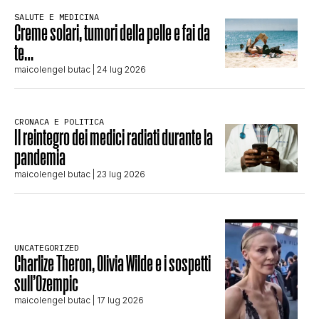
SALUTE E MEDICINA
Creme solari, tumori della pelle e fai da
te…
maicolengel butac
| 24 lug 2026
CRONACA E POLITICA
Il reintegro dei medici radiati durante la
pandemia
maicolengel butac
| 23 lug 2026
UNCATEGORIZED
Charlize Theron, Olivia Wilde e i sospetti
sull’Ozempic
maicolengel butac
| 17 lug 2026