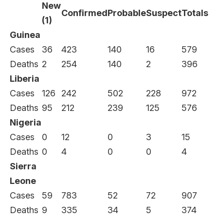
New
Confirmed
Probable
Suspect
Totals
(1)
Guinea
Cases
36
423
140
16
579
Deaths
2
254
140
2
396
Liberia
Cases
126
242
502
228
972
Deaths
95
212
239
125
576
Nigeria
Cases
0
12
0
3
15
Deaths
0
4
0
0
4
Sierra
Leone
Cases
59
783
52
72
907
Deaths
9
335
34
5
374