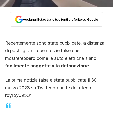
CLIMA ED ENERGIA
Aggiungi Butac tra le tue fonti preferite su Google
CONTATTI
CHI SIAMO
Recentemente sono state pubblicate, a distanza
di pochi giorni, due notizie false che
mostrerebbero come le auto elettriche siano
facilmente soggette alla detonazione
.
La prima notizia falsa è stata pubblicata il 30
marzo 2023 su Twitter da parte dell’utente
royroy6953: