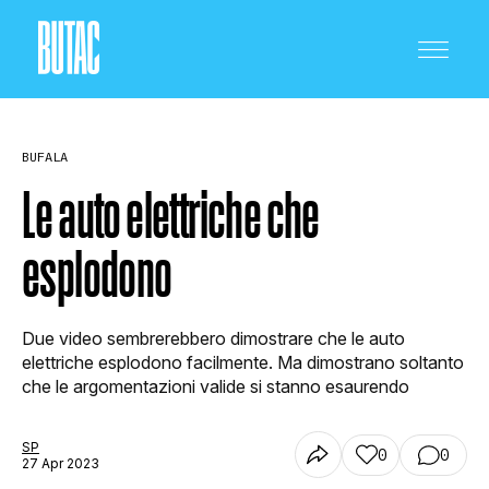
BUFALA
Le auto elettriche che
esplodono
CRONACA E POLITICA
Due video sembrerebbero dimostrare che le auto
SCIENZA E TECNOLOGIA
elettriche esplodono facilmente. Ma dimostrano soltanto
che le argomentazioni valide si stanno esaurendo
SALUTE E MEDICINA
SP
0
0
27 Apr 2023