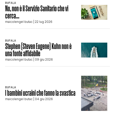
BUFALA
No, non è il Servizio Sanitario che vi
cerca…
maicolengel butac
| 22 lug 2026
BUFALA
Stephen (Steven Eugene) Kuhn non è
una fonte affidabile
maicolengel butac
| 09 giu 2026
BUFALA
I bambini ucraini che fanno la svastica
maicolengel butac
| 04 giu 2026