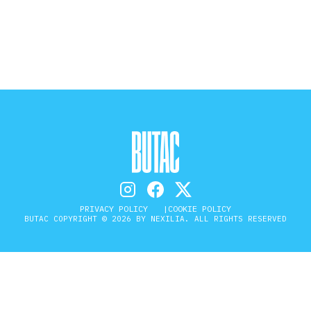
STORIA E CITAZIONI
INTRATTENIMENTO
COMPLOTTI, LEGGENDE URBANE ED
EVERGREEN
PRIVACY POLICY
COOKIE POLICY
EDITORIALI
BUTAC COPYRIGHT © 2026 BY NEXILIA. ALL RIGHTS RESERVED
TRUFFE E SOCIAL NETWORK