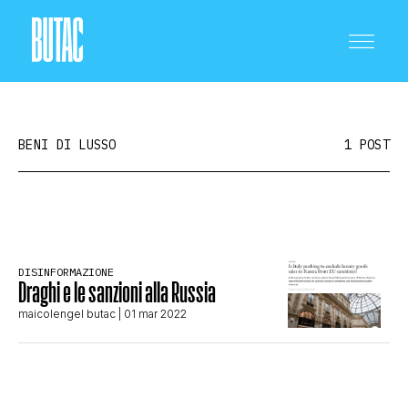
BENI DI LUSSO
1 POST
CRONACA E POLITICA
DISINFORMAZIONE
Draghi e le sanzioni alla Russia
SCIENZA E TECNOLOGIA
maicolengel butac
| 01 mar 2022
SALUTE E MEDICINA