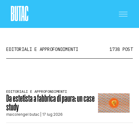
EDITORIALI E APPROFONDIMENTI
1738 POST
CRONACA E POLITICA
EDITORIALI E APPROFONDIMENTI
Da estetista a fabbrica di paura: un case
SCIENZA E TECNOLOGIA
study
maicolengel butac
| 17 lug 2026
SALUTE E MEDICINA