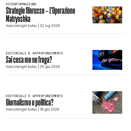
DISINFORMAZIONE
STORIA E CITAZIONI
Strategie filorusse – L’Operazione
Matryoshka
maicolengel butac
| 02 lug 2026
INTRATTENIMENTO
COMPLOTTI, LEGGENDE URBANE ED
EDITORIALI E APPROFONDIMENTI
Sai cosa me ne frega?
maicolengel butac
| 30 giu 2026
EVERGREEN
EDITORIALI
EDITORIALI E APPROFONDIMENTI
Giornalismo o politica?
maicolengel butac
| 18 giu 2026
TRUFFE E SOCIAL NETWORK