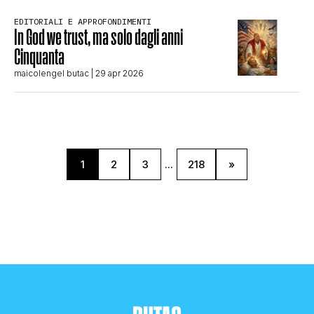
EDITORIALI E APPROFONDIMENTI
In God we trust, ma solo dagli anni
Cinquanta
maicolengel butac
| 29 apr 2026
1
2
3
...
218
»