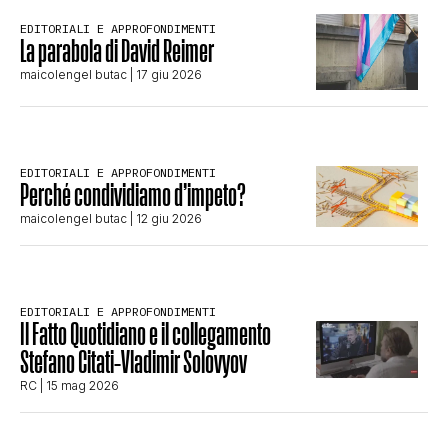
CLIMA ED ENERGIA
EDITORIALI E APPROFONDIMENTI
La parabola di David Reimer
maicolengel butac
| 17 giu 2026
CONTATTI
CHI SIAMO
EDITORIALI E APPROFONDIMENTI
Perché condividiamo d’impeto?
maicolengel butac
| 12 giu 2026
EDITORIALI E APPROFONDIMENTI
Il Fatto Quotidiano e il collegamento
Stefano Citati-Vladimir Solovyov
RC
| 15 mag 2026