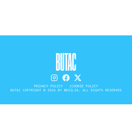
STORIA E CITAZIONI
INTRATTENIMENTO
COMPLOTTI, LEGGENDE URBANE ED
EVERGREEN
PRIVACY POLICY
COOKIE POLICY
BUTAC COPYRIGHT © 2026 BY NEXILIA. ALL RIGHTS RESERVED
EDITORIALI
TRUFFE E SOCIAL NETWORK