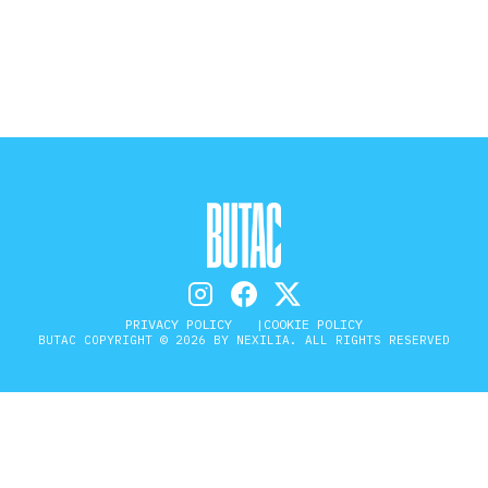
STORIA E CITAZIONI
INTRATTENIMENTO
COMPLOTTI, LEGGENDE URBANE ED
EVERGREEN
PRIVACY POLICY
COOKIE POLICY
EDITORIALI
BUTAC COPYRIGHT © 2026 BY NEXILIA. ALL RIGHTS RESERVED
TRUFFE E SOCIAL NETWORK