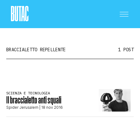
BRACCIALETTO REPELLENTE
1 POST
CRONACA E POLITICA
SCIENZA E TECNOLOGIA
Il braccialetto anti squali
SCIENZA E TECNOLOGIA
Spider Jerusalem
| 18 nov 2016
SALUTE E MEDICINA