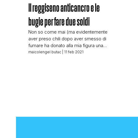
Il reggiseno anticancro e le
bugie per fare due soldi
Non so come mai (ma evidentemente
aver preso chili dopo aver smesso di
fumare ha donato alla mia figura una
certa femminilità) negli ultimi giorni
maicolengel butac
| 11 feb 2021
sono stato targettizzato su Facebook
per una pubblicità di reggiseni,
pubblicità di cui ho fatto alcuni
screenshot: Quello che vedete sopra
sono tutte bugie, bugie vergognose,
l’azienda esiste solo per […]