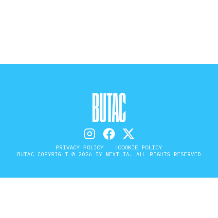
STORIA E CITAZIONI
INTRATTENIMENTO
COMPLOTTI, LEGGENDE URBANE ED
EVERGREEN
PRIVACY POLICY
COOKIE POLICY
EDITORIALI
BUTAC COPYRIGHT © 2026 BY NEXILIA. ALL RIGHTS RESERVED
TRUFFE E SOCIAL NETWORK