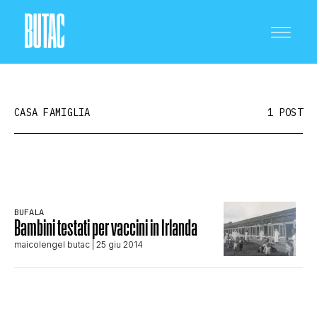
CASA FAMIGLIA
1 POST
CRONACA E POLITICA
BUFALA
Bambini testati per vaccini in Irlanda
SCIENZA E TECNOLOGIA
maicolengel butac
| 25 giu 2014
SALUTE E MEDICINA