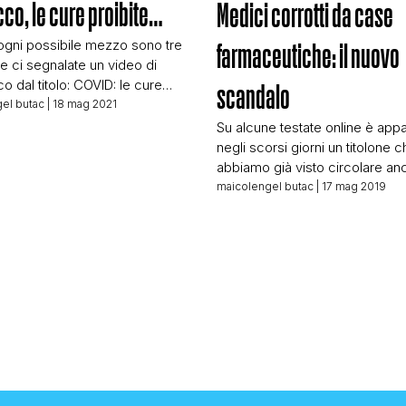
co, le cure proibite…
Medici corrotti da case
STORIA E CITAZIONI
ogni possibile mezzo sono tre
farmaceutiche: il nuovo
he ci segnalate un video di
 dal titolo: COVID: le cure
scandalo
INTRATTENIMENTO
Il video dura la bellezza di un
el butac
| 18 mag 2021
 quarto, ché si sa, quando ci si
Su alcune testate online è app
(a sparare cavolate) il tempo
negli scorsi giorni un titolone 
COMPLOTTI, LEGGENDE URBANE ED EVERGREE
in un attimo. Come in
abbiamo già visto circolare an
ti occasioni non ho alcuna
passato: 32000 MEDICI CORR
maicolengel butac
| 17 mag 2019
CASE FARMACEUTICHE: IL NU
SCANDALO Uno dei siti dove l
EDITORIALI
trovato è Italiano Sveglia, blog d
passato ci siamo già occupati,
inserendolo nella black list di si
TRUFFE E SOCIAL NETWORK
attendibili. Oggi […]
CLIMA ED ENERGIA