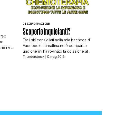
DISINFORMAZIONE
Scoperte inquietanti?
arso
Tra i siti consigliati nella mia bacheca di
che
Facebook stamattina ne è comparso
N
che nel
uno che mi ha rovinato la colazione al
OTTI DA
bar della stazione, e un po’ anche la
Thunderstruck
| 12 mag 2016
OVO
giornata. Già titolare “scoperte
’ho
inquietanti” notizie che sono alla portata
i cui in
di quasi tutti noi non lascia presagire
nulla di buono. E infatti, il simpatico
ti non
attivo . tv ci […]