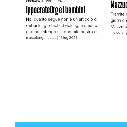
CRONACA E POLITICA
Mazzuc
IppocrateOrg e i bambini
Tramite 
No, quanto segue non è un articolo di
giorni c
debunking o fact-checking, a questo
Mazzucco
giro non ritengo sia compito nostro dire
proibite 
maicoleng
alcunché. Ci sono dei medici che ci
maicolengel butac
| 12 lug 2021
ora e un
hanno messo la faccia, ci sono dei
diverte 
medici che fanno pesanti accuse
vola via 
contro i vaccini in circolazione nel
preceden
nostro Paese, sono il Ministero e
[…]
l’Istituto Superiore di Sanità […]