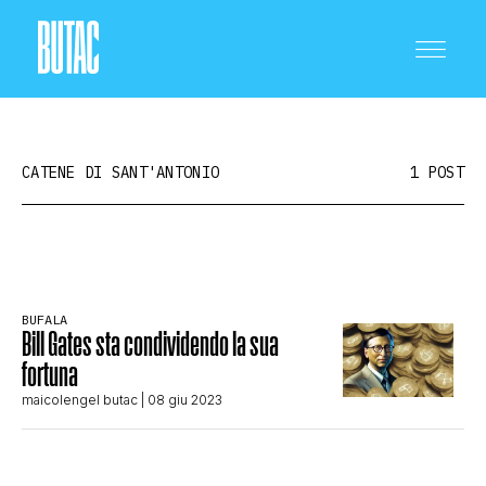
CATENE DI SANT'ANTONIO
1 POST
CRONACA E POLITICA
BUFALA
Bill Gates sta condividendo la sua
SCIENZA E TECNOLOGIA
fortuna
maicolengel butac
| 08 giu 2023
SALUTE E MEDICINA