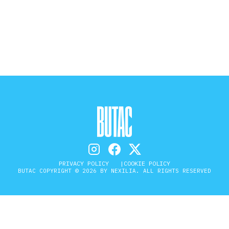
STORIA E CITAZIONI
INTRATTENIMENTO
COMPLOTTI, LEGGENDE URBANE ED
EVERGREEN
EDITORIALI
PRIVACY POLICY
COOKIE POLICY
BUTAC COPYRIGHT © 2026 BY NEXILIA. ALL RIGHTS RESERVED
TRUFFE E SOCIAL NETWORK