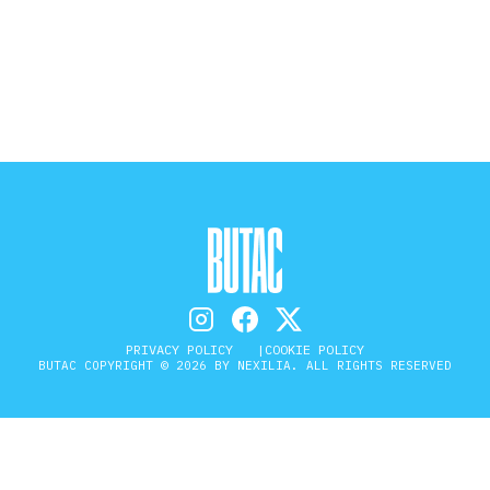
STORIA E CITAZIONI
INTRATTENIMENTO
COMPLOTTI, LEGGENDE URBANE ED
EVERGREEN
EDITORIALI
PRIVACY POLICY
COOKIE POLICY
BUTAC COPYRIGHT © 2026 BY NEXILIA. ALL RIGHTS RESERVED
TRUFFE E SOCIAL NETWORK