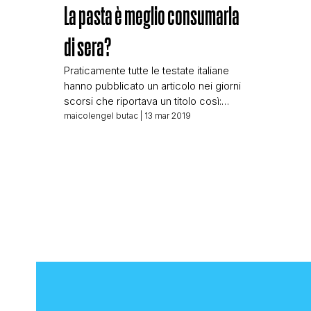
La pasta è meglio consumarla
di sera?
Praticamente tutte le testate italiane
hanno pubblicato un articolo nei giorni
scorsi che riportava un titolo così:
Pasta di sera: non fa male anzi.
maicolengel butac
| 13 mar 2019
Combatte insonnia e non ingrassa Il
titolo scelto è quello usato da Sputnik
News (e già il fatto che l’agenzia filo
russa leader nella distribuzione di fake
news abbia riportato la […]