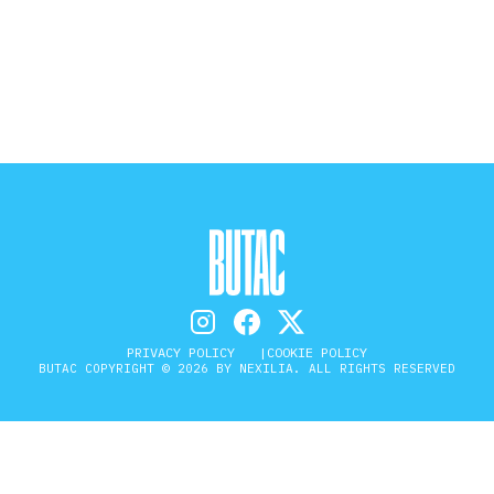
STORIA E CITAZIONI
INTRATTENIMENTO
COMPLOTTI, LEGGENDE URBANE ED
EVERGREEN
EDITORIALI
PRIVACY POLICY
COOKIE POLICY
BUTAC COPYRIGHT © 2026 BY NEXILIA. ALL RIGHTS RESERVED
TRUFFE E SOCIAL NETWORK