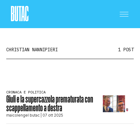
CHRISTIAN NANNIPIERI
1 POST
CRONACA E POLITICA
CRONACA E POLITICA
Giuli e la supercazzola prematurata con
SCIENZA E TECNOLOGIA
scappellamento a destra
maicolengel butac
| 07 ott 2025
SALUTE E MEDICINA