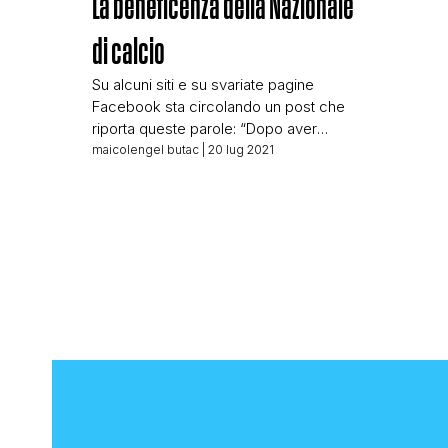
La beneficenza della Nazionale
di calcio
Su alcuni siti e su svariate pagine
Facebook sta circolando un post che
riporta queste parole: “Dopo aver
dedicato la vittoria agli italiani, la nostra
maicolengel butac
| 20 lug 2021
nazionale ha deciso di donare per
intero il premio ricevuto, ben €
250.000,00 a testa, ad alcune
associazioni onlus. Il capitano Chiellini
ha precisato che quei soldi non
passeranno nemmeno […]