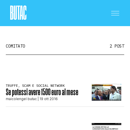
COMITATO
2 POST
CRONACA E POLITICA
TRUFFE, SCAM E SOCIAL NETWORK
Se potessi avere 1500 euro al mese
SCIENZA E TECNOLOGIA
maicolengel butac
| 19 ott 2016
SALUTE E MEDICINA