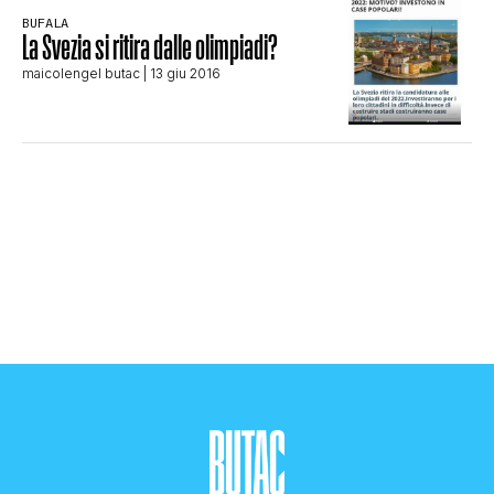
BUFALA
STORIA E CITAZIONI
La Svezia si ritira dalle olimpiadi?
maicolengel butac
| 13 giu 2016
INTRATTENIMENTO
COMPLOTTI, LEGGENDE URBANE ED
EVERGREEN
EDITORIALI
TRUFFE E SOCIAL NETWORK