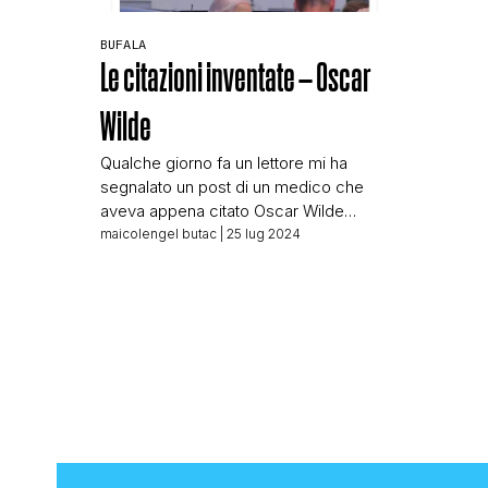
BUFALA
Le citazioni inventate – Oscar
Wilde
Qualche giorno fa un lettore mi ha
segnalato un post di un medico che
aveva appena citato Oscar Wilde
cercando di perculare una ex ballerina
maicolengel butac
| 25 lug 2024
che qui su BUTAC conosciamo bene.
Peccato che il medico in questione
abbia bloccato il nostro profilo Twitter
eoni addietro, ancora ai tempi della
pandemia. Vabbè, ha bloccato BUTAC
ma […]