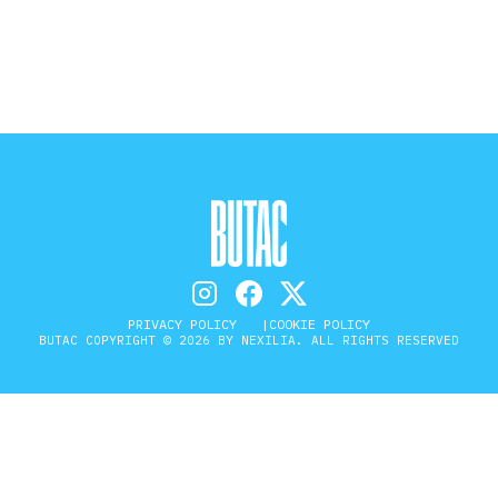
STORIA E CITAZIONI
INTRATTENIMENTO
COMPLOTTI, LEGGENDE URBANE ED
EVERGREEN
PRIVACY POLICY
COOKIE POLICY
BUTAC COPYRIGHT © 2026 BY NEXILIA. ALL RIGHTS RESERVED
EDITORIALI
TRUFFE E SOCIAL NETWORK