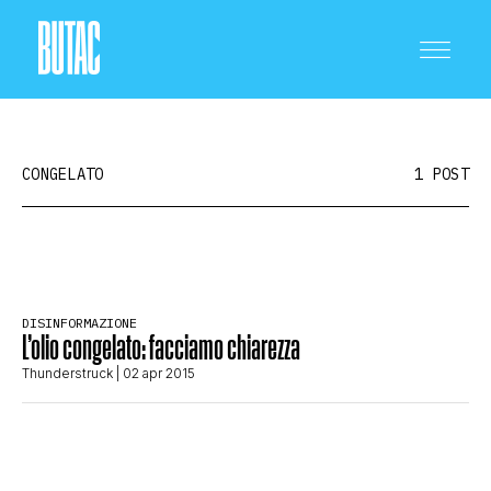
CONGELATO
1 POST
CRONACA E POLITICA
DISINFORMAZIONE
L’olio congelato: facciamo chiarezza
SCIENZA E TECNOLOGIA
Thunderstruck
| 02 apr 2015
SALUTE E MEDICINA