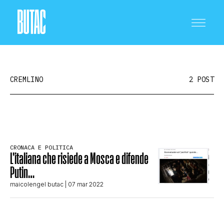
CREMLINO
2 POST
CRONACA E POLITICA
CRONACA E POLITICA
L’italiana che risiede a Mosca e difende
SCIENZA E TECNOLOGIA
Putin…
maicolengel butac
| 07 mar 2022
SALUTE E MEDICINA