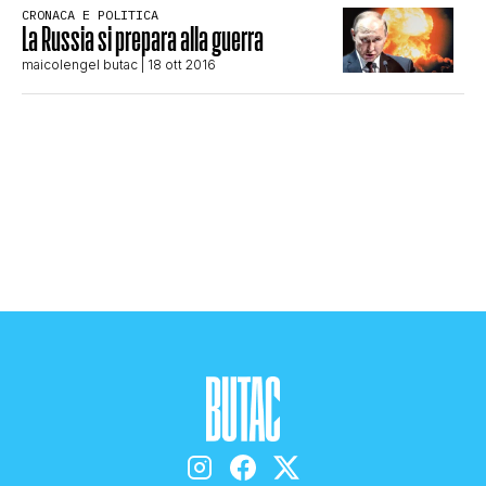
CRONACA E POLITICA
STORIA E CITAZIONI
La Russia si prepara alla guerra
maicolengel butac
| 18 ott 2016
INTRATTENIMENTO
COMPLOTTI, LEGGENDE URBANE ED
EVERGREEN
EDITORIALI
TRUFFE E SOCIAL NETWORK