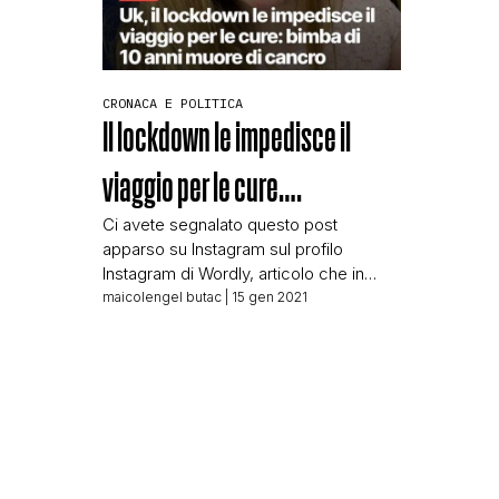
CRONACA E POLITICA
Il lockdown le impedisce il
viaggio per le cure….
Ci avete segnalato questo post
apparso su Instagram sul profilo
Instagram di Wordly, articolo che in
buona parte riprende quanto viene
maicolengel butac
| 15 gen 2021
raccontato dai giornali britannici sulla
vicenda. Quello che manca
completamente nel post, però, è la
parte tecnico-scientifica, che in certi
casi fa la differenza. Su BUTAC da
sempre cerchiamo di fare corretta
informazione al […]