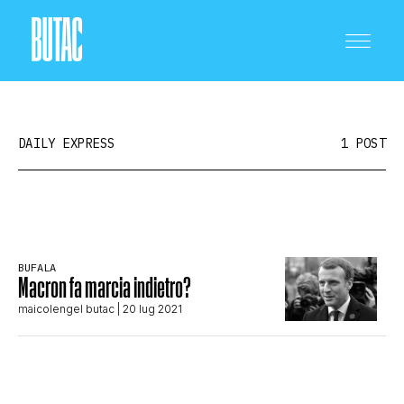
DAILY EXPRESS
1 POST
CRONACA E POLITICA
BUFALA
Macron fa marcia indietro?
SCIENZA E TECNOLOGIA
maicolengel butac
| 20 lug 2021
SALUTE E MEDICINA