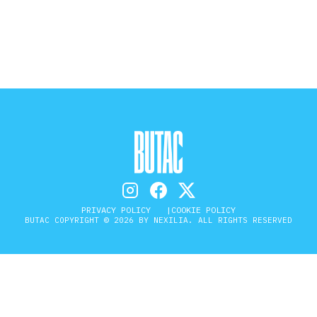
STORIA E CITAZIONI
INTRATTENIMENTO
COMPLOTTI, LEGGENDE URBANE ED
EVERGREEN
PRIVACY POLICY
COOKIE POLICY
EDITORIALI
BUTAC COPYRIGHT © 2026 BY NEXILIA. ALL RIGHTS RESERVED
TRUFFE E SOCIAL NETWORK