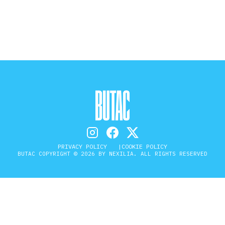
STORIA E CITAZIONI
INTRATTENIMENTO
COMPLOTTI, LEGGENDE URBANE ED
EVERGREEN
PRIVACY POLICY
COOKIE POLICY
BUTAC COPYRIGHT © 2026 BY NEXILIA. ALL RIGHTS RESERVED
EDITORIALI
TRUFFE E SOCIAL NETWORK