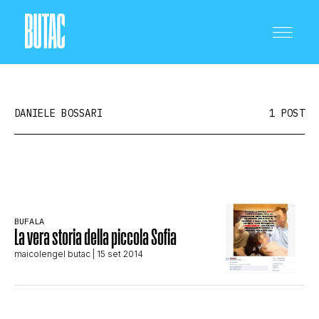
DANIELE BOSSARI
1 POST
CRONACA E POLITICA
BUFALA
SCIENZA E TECNOLOGIA
La vera storia della piccola Sofia
maicolengel butac
| 15 set 2014
SALUTE E MEDICINA