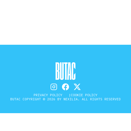
STORIA E CITAZIONI
INTRATTENIMENTO
COMPLOTTI, LEGGENDE URBANE ED
EVERGREEN
EDITORIALI
PRIVACY POLICY
COOKIE POLICY
BUTAC COPYRIGHT © 2026 BY NEXILIA. ALL RIGHTS RESERVED
TRUFFE E SOCIAL NETWORK