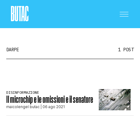
DARPE
1 POST
CRONACA E POLITICA
DISINFORMAZIONE
Il microchip e le omissioni e il senatore
SCIENZA E TECNOLOGIA
maicolengel butac
| 06 ago 2021
SALUTE E MEDICINA