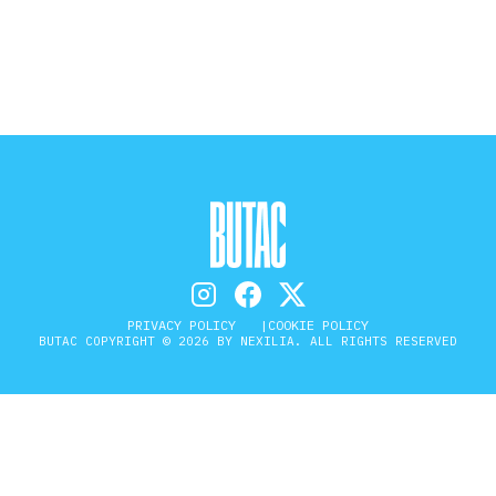
STORIA E CITAZIONI
INTRATTENIMENTO
COMPLOTTI, LEGGENDE URBANE ED
EVERGREEN
PRIVACY POLICY
COOKIE POLICY
BUTAC COPYRIGHT © 2026 BY NEXILIA. ALL RIGHTS RESERVED
EDITORIALI
TRUFFE E SOCIAL NETWORK