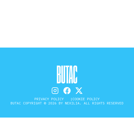
STORIA E CITAZIONI
INTRATTENIMENTO
COMPLOTTI, LEGGENDE URBANE ED
EVERGREEN
EDITORIALI
PRIVACY POLICY
COOKIE POLICY
BUTAC COPYRIGHT © 2026 BY NEXILIA. ALL RIGHTS RESERVED
TRUFFE E SOCIAL NETWORK