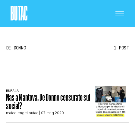
DE DONNO
1 POST
CRONACA E POLITICA
BUFALA
Nas a Mantova, De Donno censurato sui
SCIENZA E TECNOLOGIA
social?
maicolengel butac
| 07 mag 2020
SALUTE E MEDICINA