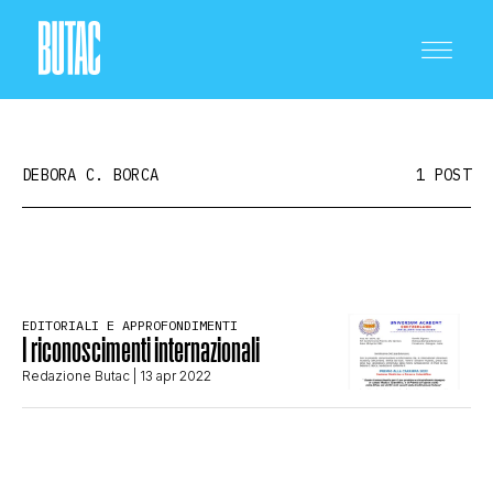
DEBORA C. BORCA
1 POST
CRONACA E POLITICA
EDITORIALI E APPROFONDIMENTI
I riconoscimenti internazionali
SCIENZA E TECNOLOGIA
Redazione Butac
| 13 apr 2022
SALUTE E MEDICINA