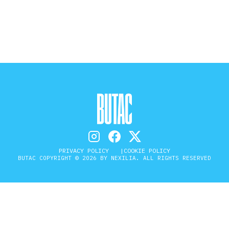
STORIA E CITAZIONI
INTRATTENIMENTO
COMPLOTTI, LEGGENDE URBANE ED
EVERGREEN
PRIVACY POLICY
COOKIE POLICY
BUTAC COPYRIGHT © 2026 BY NEXILIA. ALL RIGHTS RESERVED
EDITORIALI
TRUFFE E SOCIAL NETWORK