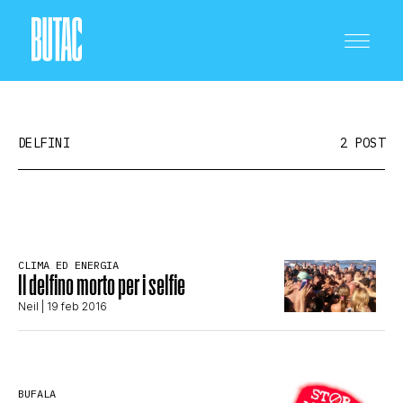
DELFINI
2 POST
CRONACA E POLITICA
CLIMA ED ENERGIA
Il delfino morto per i selfie
SCIENZA E TECNOLOGIA
Neil
| 19 feb 2016
SALUTE E MEDICINA
BUFALA