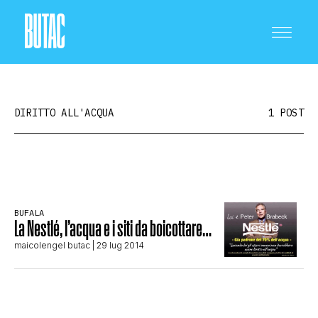
DIRITTO ALL'ACQUA
1 POST
CRONACA E POLITICA
BUFALA
La Nestlé, l’acqua e i siti da boicottare…
SCIENZA E TECNOLOGIA
maicolengel butac
| 29 lug 2014
SALUTE E MEDICINA