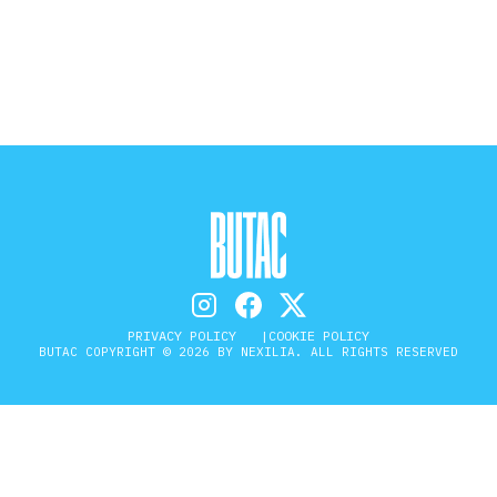
STORIA E CITAZIONI
INTRATTENIMENTO
COMPLOTTI, LEGGENDE URBANE ED
EVERGREEN
PRIVACY POLICY
COOKIE POLICY
EDITORIALI
BUTAC COPYRIGHT © 2026 BY NEXILIA. ALL RIGHTS RESERVED
TRUFFE E SOCIAL NETWORK