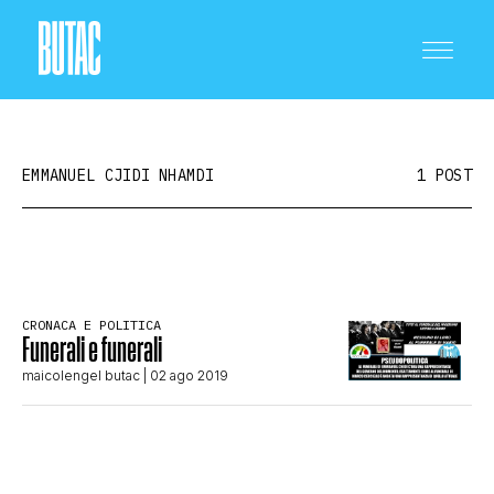
EMMANUEL CJIDI NHAMDI
1 POST
CRONACA E POLITICA
CRONACA E POLITICA
Funerali e funerali
SCIENZA E TECNOLOGIA
maicolengel butac
| 02 ago 2019
SALUTE E MEDICINA