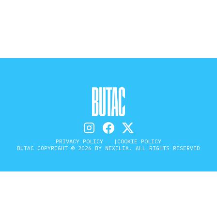
STORIA E CITAZIONI
INTRATTENIMENTO
COMPLOTTI, LEGGENDE URBANE ED
EVERGREEN
PRIVACY POLICY
COOKIE POLICY
BUTAC COPYRIGHT © 2026 BY NEXILIA. ALL RIGHTS RESERVED
EDITORIALI
TRUFFE E SOCIAL NETWORK