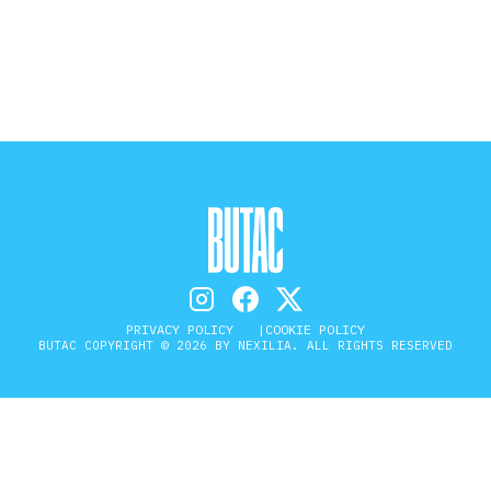
STORIA E CITAZIONI
INTRATTENIMENTO
COMPLOTTI, LEGGENDE URBANE ED
EVERGREEN
PRIVACY POLICY
COOKIE POLICY
EDITORIALI
BUTAC COPYRIGHT © 2026 BY NEXILIA. ALL RIGHTS RESERVED
TRUFFE E SOCIAL NETWORK