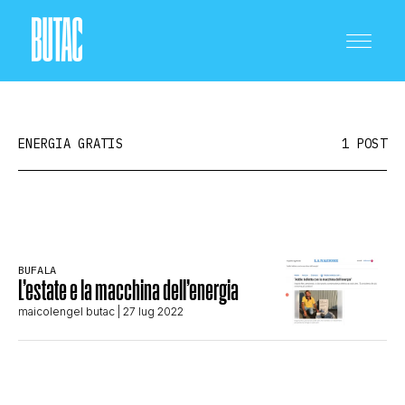
ENERGIA GRATIS
1 POST
CRONACA E POLITICA
BUFALA
L’estate e la macchina dell’energia
SCIENZA E TECNOLOGIA
maicolengel butac
| 27 lug 2022
SALUTE E MEDICINA