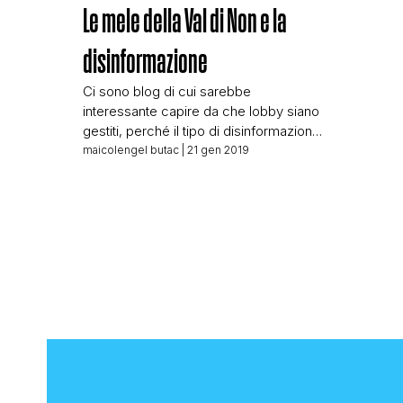
Le mele della Val di Non e la
disinformazione
Ci sono blog di cui sarebbe
interessante capire da che lobby siano
gestiti, perché il tipo di disinformazione
che fanno è sempre dello stesso tono,
maicolengel butac
| 21 gen 2019
ed è abbastanza palese che alle spalle
abbiano qualcuno che li direziona negli
attacchi. Oggi parliamo di mele, visto
che mi avete segnalato un post che
viene fatto girare in […]