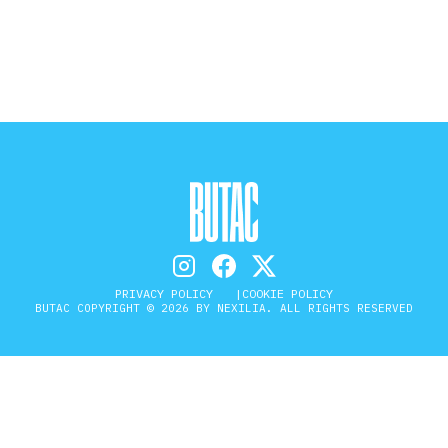
STORIA E CITAZIONI
INTRATTENIMENTO
COMPLOTTI, LEGGENDE URBANE ED
EVERGREEN
PRIVACY POLICY
COOKIE POLICY
BUTAC COPYRIGHT © 2026 BY NEXILIA. ALL RIGHTS RESERVED
EDITORIALI
TRUFFE E SOCIAL NETWORK