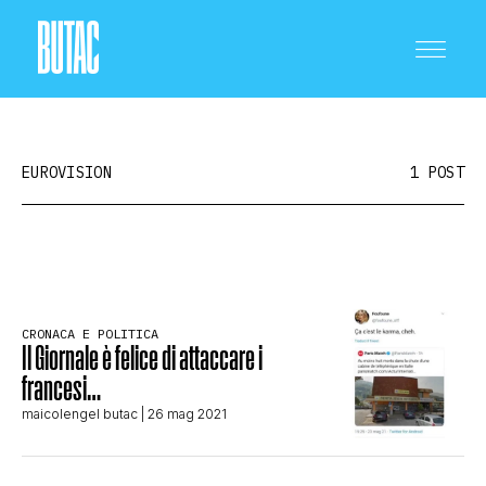
EUROVISION
1 POST
CRONACA E POLITICA
CRONACA E POLITICA
Il Giornale è felice di attaccare i
SCIENZA E TECNOLOGIA
francesi…
maicolengel butac
| 26 mag 2021
SALUTE E MEDICINA