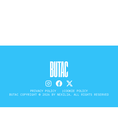
STORIA E CITAZIONI
INTRATTENIMENTO
COMPLOTTI, LEGGENDE URBANE ED
EVERGREEN
EDITORIALI
PRIVACY POLICY
COOKIE POLICY
BUTAC COPYRIGHT © 2026 BY NEXILIA. ALL RIGHTS RESERVED
TRUFFE E SOCIAL NETWORK