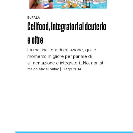
BUFALA
Cellfood, integratori al deuterio
e oltre
La mattina…ora di colazione, quale
momento migliore per parlare di
alimentazione e integratori…No, non sto
cercando di vendervi niente, semmai
maicolengel butac
| 11 ago 2014
siete voi che forse state per
comperare un nuovo prodotto, a base
di acqua, ossigeno e altri ingredienti
vegetali! Cell Food (si lo so che il
marchio è una sola parola, ma magari
così mi […]