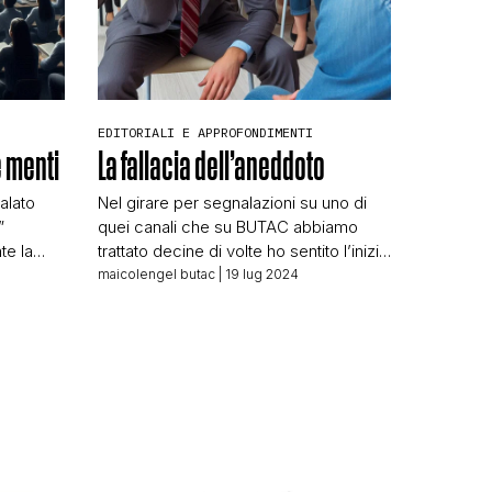
EDITORIALI E APPROFONDIMENTI
e menti
La fallacia dell’aneddoto
N
nalato
Nel girare per segnalazioni su uno di
”
quei canali che su BUTAC abbiamo
te la
trattato decine di volte ho sentito l’inizio
re
di un video, e l’ho stoppato subito
maicolengel butac
| 19 lug 2024
llower
decidendo di scrivere questo piccolo
nciare
editoriale. Non starò a fare nomi e
ltri
cognomi, non serve, si tratta di un
e nomi,
soggetto le cui uscite qui su BUTAC
mo in
abbiamo trattato […]