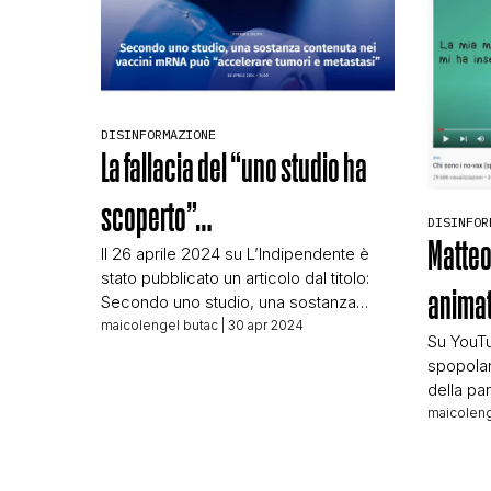
riportia
segnalazione che ci è arrivata
una vostr
mostrava questo screenshot: Piccolo
[…]
intermezzo comico Il giardiniere nel
suo post scrive gioiellere, sarà una
parola troppo difficile da scrivere […]
DISINFORMAZIONE
La fallacia del “uno studio ha
scoperto”…
DISINFOR
Matteo 
Il 26 aprile 2024 su L’Indipendente è
stato pubblicato un articolo dal titolo:
animat
Secondo uno studio, una sostanza
contenuta nei vaccini mRNA può
maicolengel butac
| 30 apr 2024
Su YouTu
“accelerare tumori e metastasi”
spopolan
Articolo che, senza mai linkarlo, riporta
della pa
i risultati di uno studio (non ancora)
spaventat
maicoleng
pubblicato sulla rivista scientifica
genitori.
International Journal of Biological
andate a
Macromolecules. Il quotidiano fondato
recupera