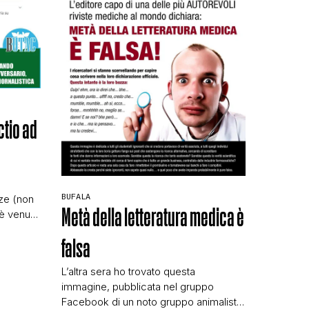
ctio ad
BUFALA
ze (non
Metà della letteratura medica è
e è venuto
ntre
falsa
 meta ho
hatsapp
L’altra sera ho trovato questa
saggino
immagine, pubblicata nel gruppo
giornata
Facebook di un noto gruppo animalista
nte