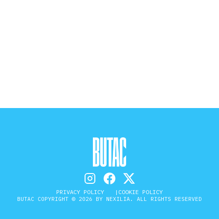
direttore […]
tto, non ho nessuna intenzione
buire alla […]
PRIVACY POLICY
COOKIE POLICY
BUTAC COPYRIGHT © 2026 BY NEXILIA. ALL RIGHTS RESERVED