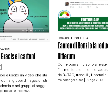
mo per intero: Buongiorno, sono
a affezionata lettrice. Quello
CONTATTI
CHI SIAMO
CRONACA E POLITICA
L’aereo di Renzi e la redu
MAZIONE
Gracis e i cartoni
Hitlerum
Come ogni anno sono arrivate
i
finalmente anche le mie vacan
da BUTAC, tranquilli, il portatil
be è uscito un video che sta
in montagna con me). Oggi me
do nei gruppi di negazionisti
maicolengel butac
| 02 ago 2019
guidavo verso la mia agognata
ndemia e nei gruppi di soggetti
ricevuto un messaggino su W
i dai vaccini, specie quelli di
el butac
| 01 feb 2022
da un amico giornalista. Il mes
 Il video se volete vederlo lo
era per segnalarmi come nella 
 cercare, io mi sono limitato a
di ieri un suo collega, attualme
re la trascrizione di quanto