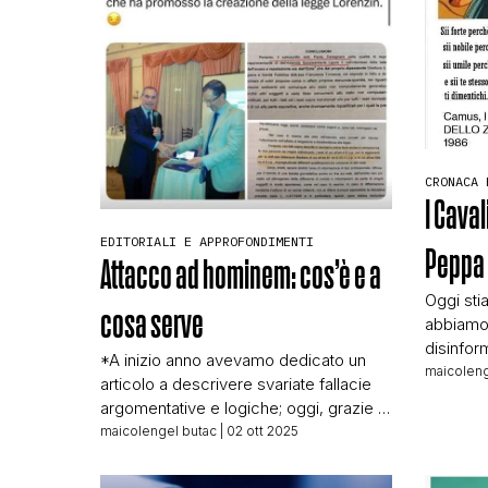
CRONACA 
I Caval
EDITORIALI E APPROFONDIMENTI
Peppa 
Attacco ad hominem: cos’è e a
Oggi sti
cosa serve
abbiamo 
disinform
*A inizio anno avevamo dedicato un
medicina
maicoleng
articolo a descrivere svariate fallacie
animati,
argomentative e logiche; oggi, grazie a
lettrice 
una segnalazione, cogliamo
maicolengel butac
| 02 ott 2025
verrebbe
l’occasione per approfondirne una,
perfetta”
l’argomento o attacco ad hominem. La