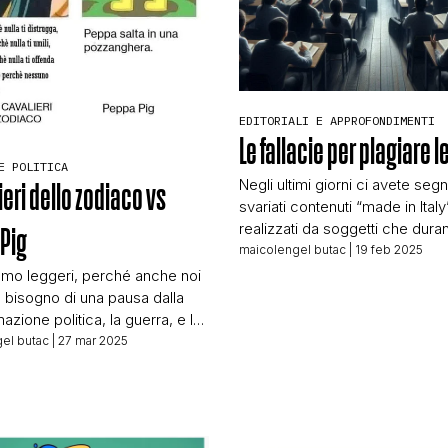
STORIA E CITAZIONI
INTRATTENIMENTO
EDITORIALI E APPROFONDIMENTI
Le fallacie per plagiare l
E POLITICA
COMPLOTTI, LEGGENDE URBANE ED EVERGREE
Negli ultimi giorni ci avete seg
ieri dello zodiaco vs
svariati contenuti “made in Italy
realizzati da soggetti che duran
Pig
pandemia sono riusciti a mette
maicolengel butac
| 19 feb 2025
EDITORIALI
insieme un nutrito gruppo di fo
amo leggeri, perché anche noi
che ha permesso loro di comi
bisogno di una pausa dalla
attività redditizie su YouTube e a
azione politica, la guerra, e la
TRUFFE E SOCIAL NETWORK
canali social. Oggi – senza far
. Oggi parliamo di cartoni
el butac
| 27 mar 2025
ché è visibilità gratuita – trattia
 grazie alla segnalazione di una
maniera […]
che ci ha scritto quella che
 da definire “segnalazione
CLIMA ED ENERGIA
, tanto perfetta che la