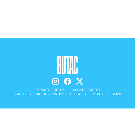
STORIA E CITAZIONI
INTRATTENIMENTO
COMPLOTTI, LEGGENDE URBANE ED
EVERGREEN
PRIVACY POLICY
COOKIE POLICY
EDITORIALI
BUTAC COPYRIGHT © 2026 BY NEXILIA. ALL RIGHTS RESERVED
TRUFFE E SOCIAL NETWORK