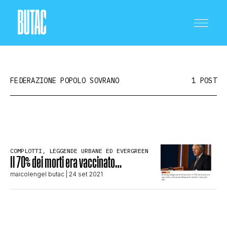
FEDERAZIONE POPOLO SOVRANO
1 POST
CRONACA E POLITICA
COMPLOTTI, LEGGENDE URBANE ED EVERGREEN
Il 70% dei morti era vaccinato…
SCIENZA E TECNOLOGIA
maicolengel butac
| 24 set 2021
SALUTE E MEDICINA