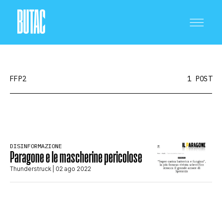
FFP2
1 POST
CRONACA E POLITICA
DISINFORMAZIONE
Paragone e le mascherine pericolose
SCIENZA E TECNOLOGIA
Thunderstruck
| 02 ago 2022
SALUTE E MEDICINA