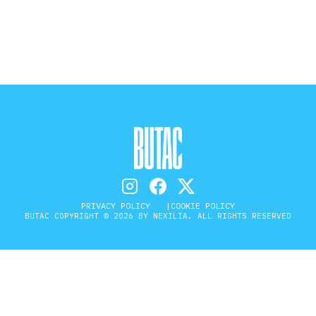
STORIA E CITAZIONI
INTRATTENIMENTO
COMPLOTTI, LEGGENDE URBANE ED
EVERGREEN
PRIVACY POLICY
COOKIE POLICY
BUTAC COPYRIGHT © 2026 BY NEXILIA. ALL RIGHTS RESERVED
EDITORIALI
TRUFFE E SOCIAL NETWORK