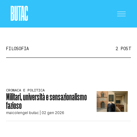
FILOSOFIA
2 POST
CRONACA E POLITICA
CRONACA E POLITICA
Militari, università e sensazionalismo
SCIENZA E TECNOLOGIA
fazioso
maicolengel butac
| 02 gen 2026
SALUTE E MEDICINA