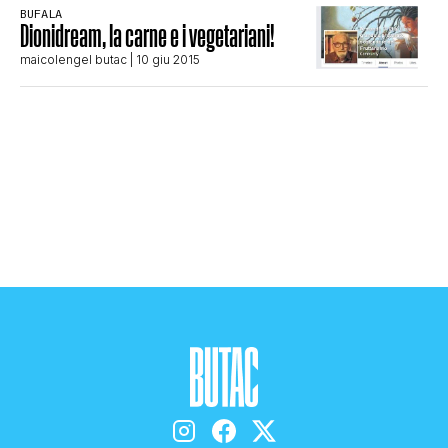
BUFALA
STORIA E CITAZIONI
Dionidream, la carne e i vegetariani!
maicolengel butac
| 10 giu 2015
INTRATTENIMENTO
COMPLOTTI, LEGGENDE URBANE ED
EVERGREEN
EDITORIALI
TRUFFE E SOCIAL NETWORK