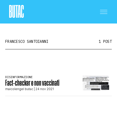
FRANCESCO SANTOIANNI
1 POST
CRONACA E POLITICA
DISINFORMAZIONE
Fact-checker e non vaccinati
SCIENZA E TECNOLOGIA
maicolengel butac
| 24 nov 2021
SALUTE E MEDICINA