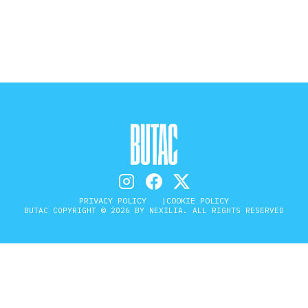
STORIA E CITAZIONI
INTRATTENIMENTO
COMPLOTTI, LEGGENDE URBANE ED
EVERGREEN
PRIVACY POLICY
COOKIE POLICY
BUTAC COPYRIGHT © 2026 BY NEXILIA. ALL RIGHTS RESERVED
EDITORIALI
TRUFFE E SOCIAL NETWORK