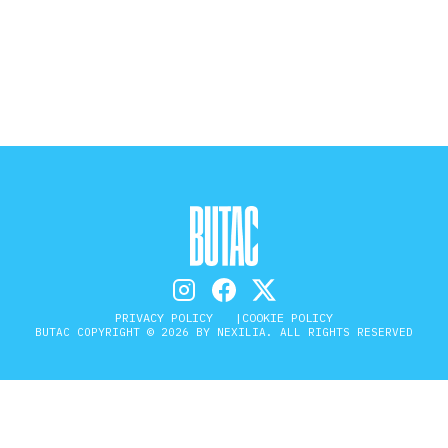
STORIA E CITAZIONI
INTRATTENIMENTO
COMPLOTTI, LEGGENDE URBANE ED
EVERGREEN
EDITORIALI
PRIVACY POLICY
COOKIE POLICY
BUTAC COPYRIGHT © 2026 BY NEXILIA. ALL RIGHTS RESERVED
TRUFFE E SOCIAL NETWORK