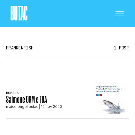
FRANKENFISH
1 POST
CRONACA E POLITICA
BUFALA
Salmone OGM e FDA
SCIENZA E TECNOLOGIA
maicolengel butac
| 12 nov 2020
SALUTE E MEDICINA