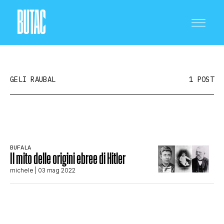
GELI RAUBAL
1 POST
CRONACA E POLITICA
BUFALA
Il mito delle origini ebree di Hitler
SCIENZA E TECNOLOGIA
michele
| 03 mag 2022
SALUTE E MEDICINA