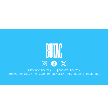
STORIA E CITAZIONI
INTRATTENIMENTO
COMPLOTTI, LEGGENDE URBANE ED
EVERGREEN
PRIVACY POLICY
COOKIE POLICY
BUTAC COPYRIGHT © 2026 BY NEXILIA. ALL RIGHTS RESERVED
EDITORIALI
TRUFFE E SOCIAL NETWORK