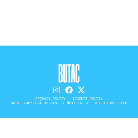
STORIA E CITAZIONI
INTRATTENIMENTO
COMPLOTTI, LEGGENDE URBANE ED
EVERGREEN
EDITORIALI
PRIVACY POLICY
COOKIE POLICY
BUTAC COPYRIGHT © 2026 BY NEXILIA. ALL RIGHTS RESERVED
TRUFFE E SOCIAL NETWORK