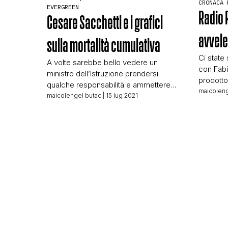
CRONACA 
EVERGREEN
Radio R
Cesare Sacchetti e i grafici
avvele
sulla mortalità cumulativa
Ci state
A volte sarebbe bello vedere un
con Fabi
ministro dell’Istruzione prendersi
prodotto
qualche responsabilità e ammettere
disinfor
maicoleng
che il sistema educativo degli ultimi
maicolengel butac
| 15 lug 2021
Oggi per
anni non ha dato grande prova di buon
mostrar
funzionamento, sono tanti i soggetti in
disinfo
possesso di titoli di studio superiori a
diffusa. 
non capire una benemerita fava. Sono
di cinqu
così tanti che a volte sarebbe bello che
analizzar
il […]
in cui […