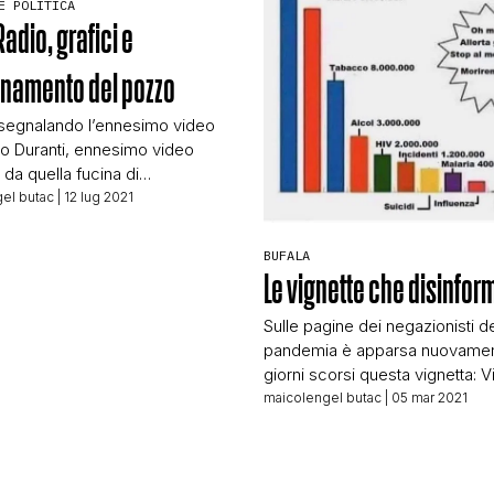
E POLITICA
adio, grafici e
STORIA E CITAZIONI
namento del pozzo
INTRATTENIMENTO
 segnalando l’ennesimo video
o Duranti, ennesimo video
 da quella fucina di
mazione che è Radio Radio.
COMPLOTTI, LEGGENDE URBANE ED EVERGREE
el butac
| 12 lug 2021
ò ci mettiamo davvero poco a
vi come questa
BUFALA
rmazione venga costantemente
Le vignette che disinfo
EDITORIALI
Il video di Duranti dura poco più
e minuti, ma non serve
Sulle pagine dei negazionisti de
lo tutto per evidenziare il punto
pandemia è apparsa nuovamen
TRUFFE E SOCIAL NETWORK
]
giorni scorsi questa vignetta: V
che circola ormai da ottobre 
maicolengel butac
| 05 mar 2021
che abbiamo visto condividere
e porci del mondo negazionista
CLIMA ED ENERGIA
pandemia. Peccato, vederla ci