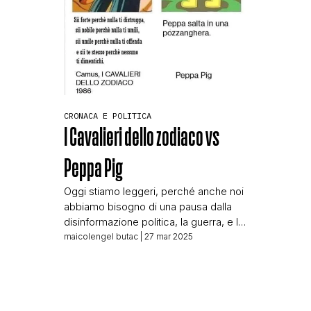
CRONACA E POLITICA
I Cavalieri dello zodiaco vs
Peppa Pig
Oggi stiamo leggeri, perché anche noi
abbiamo bisogno di una pausa dalla
disinformazione politica, la guerra, e la
medicina. Oggi parliamo di cartoni
maicolengel butac
| 27 mar 2025
animati, grazie alla segnalazione di una
lettrice che ci ha scritto quella che
verrebbe da definire “segnalazione
perfetta”, tanto perfetta che la