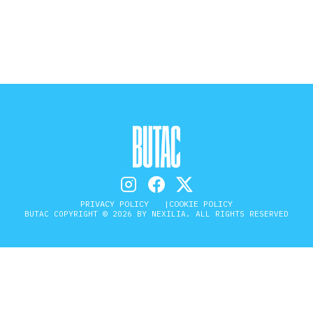
STORIA E CITAZIONI
INTRATTENIMENTO
COMPLOTTI, LEGGENDE URBANE ED
EVERGREEN
PRIVACY POLICY
COOKIE POLICY
BUTAC COPYRIGHT © 2026 BY NEXILIA. ALL RIGHTS RESERVED
EDITORIALI
TRUFFE E SOCIAL NETWORK